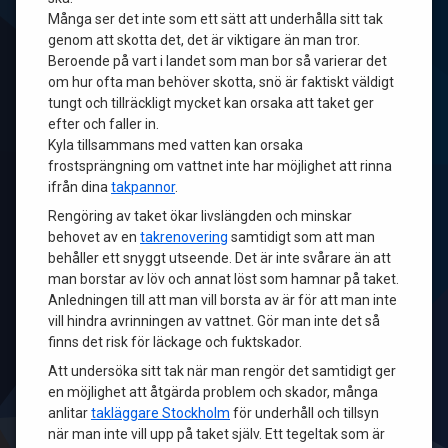
Många ser det inte som ett sätt att underhålla sitt tak
genom att skotta det, det är viktigare än man tror.
Beroende på vart i landet som man bor så varierar det
om hur ofta man behöver skotta, snö är faktiskt väldigt
tungt och tillräckligt mycket kan orsaka att taket ger
efter och faller in.
Kyla tillsammans med vatten kan orsaka
frostsprängning om vattnet inte har möjlighet att rinna
ifrån dina
takpannor
.
Rengöring av taket ökar livslängden och minskar
behovet av en
takrenovering
samtidigt som att man
behåller ett snyggt utseende. Det är inte svårare än att
man borstar av löv och annat löst som hamnar på taket.
Anledningen till att man vill borsta av är för att man inte
vill hindra avrinningen av vattnet. Gör man inte det så
finns det risk för läckage och fuktskador.
Att undersöka sitt tak när man rengör det samtidigt ger
en möjlighet att åtgärda problem och skador, många
anlitar
takläggare Stockholm
för underhåll och tillsyn
när man inte vill upp på taket själv. Ett tegeltak som är