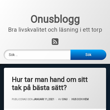
Hoppa
till
innehåll
Onusblogg
Bra livskvalitet och läsning i ett torp
RSS
Sök efter:
Hur tar man hand om sitt
tak på bästa sätt?
PUBLICERAD DEN
JANUARI 11, 2021
AV
ONU
KATEGORIER:
HUS OCH HEM