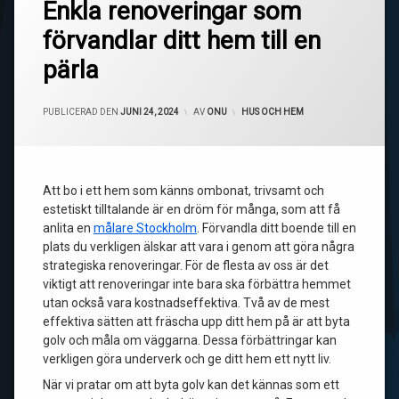
Enkla renoveringar som
förvandlar ditt hem till en
pärla
UPPDATERAD DEN
JANUARI 17, 2025
PUBLICERAD DEN
JUNI 24, 2024
AV
ONU
KATEGORIER:
HUS OCH HEM
Att bo i ett hem som känns ombonat, trivsamt och
estetiskt tilltalande är en dröm för många, som att få
anlita en
målare Stockholm
. Förvandla ditt boende till en
plats du verkligen älskar att vara i genom att göra några
strategiska renoveringar. För de flesta av oss är det
viktigt att renoveringar inte bara ska förbättra hemmet
utan också vara kostnadseffektiva. Två av de mest
effektiva sätten att fräscha upp ditt hem på är att byta
golv och måla om väggarna. Dessa förbättringar kan
verkligen göra underverk och ge ditt hem ett nytt liv.
När vi pratar om att byta golv kan det kännas som ett