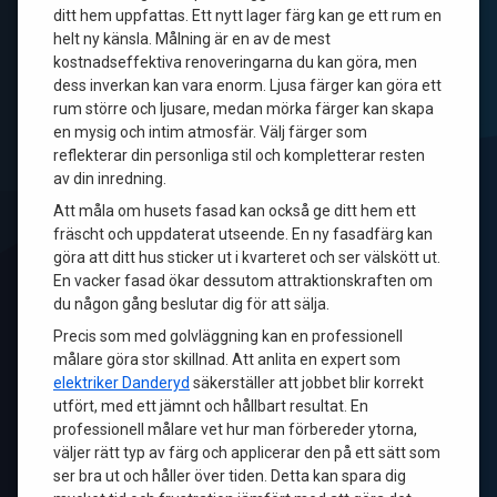
ditt hem uppfattas. Ett nytt lager färg kan ge ett rum en
helt ny känsla. Målning är en av de mest
kostnadseffektiva renoveringarna du kan göra, men
dess inverkan kan vara enorm. Ljusa färger kan göra ett
rum större och ljusare, medan mörka färger kan skapa
en mysig och intim atmosfär. Välj färger som
reflekterar din personliga stil och kompletterar resten
av din inredning.
Att måla om husets fasad kan också ge ditt hem ett
fräscht och uppdaterat utseende. En ny fasadfärg kan
göra att ditt hus sticker ut i kvarteret och ser välskött ut.
En vacker fasad ökar dessutom attraktionskraften om
du någon gång beslutar dig för att sälja.
Precis som med golvläggning kan en professionell
målare göra stor skillnad. Att anlita en expert som
elektriker Danderyd
säkerställer att jobbet blir korrekt
utfört, med ett jämnt och hållbart resultat. En
professionell målare vet hur man förbereder ytorna,
väljer rätt typ av färg och applicerar den på ett sätt som
ser bra ut och håller över tiden. Detta kan spara dig