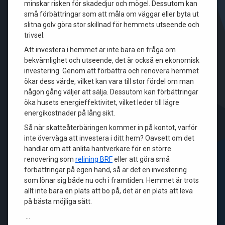
minskar risken för skadedjur och mögel. Dessutom kan
små förbättringar som att måla om väggar eller byta ut
slitna golv göra stor skillnad för hemmets utseende och
trivsel.
Att investera i hemmet är inte bara en fråga om
bekvämlighet och utseende, det är också en ekonomisk
investering. Genom att förbättra och renovera hemmet
ökar dess värde, vilket kan vara till stor fördel om man
någon gång väljer att sälja. Dessutom kan förbättringar
öka husets energieffektivitet, vilket leder till lägre
energikostnader på lång sikt.
Så när skatteåterbäringen kommer in på kontot, varför
inte överväga att investera i ditt hem? Oavsett om det
handlar om att anlita hantverkare för en större
renovering som
relining BRF
eller att göra små
förbättringar på egen hand, så är det en investering
som lönar sig både nu och i framtiden. Hemmet är trots
allt inte bara en plats att bo på, det är en plats att leva
på bästa möjliga sätt.
…