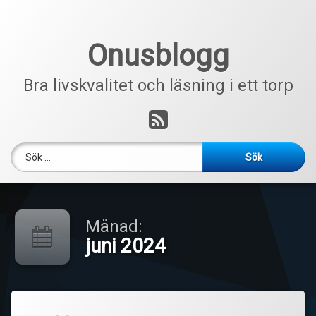
Hoppa
till
innehåll
Onusblogg
Bra livskvalitet och läsning i ett torp
RSS
Sök efter:
Månad:
juni 2024