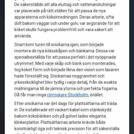
De säkerställde att alla eluttag och vattenanslutningar
var placerade på rätt ställen för att passa de nya
apparaterna och köksinredningen. Deras arbete, ofta
dolt bakom väggar och under golv, var avgörande för att
köket skulle fungera problemfritt och vara säkert att
använda.
Snart kom turen till snickarna igen, som började
montera de nya köksskåpen och bänkarna. Dessa var
specialbeställda för att passa perfekt i det nyöppnade
utrymmet. Med varje skåp och bänk som monterades,
tog köket form och började likna den vision som läsaren
hade föreställt sig. Snickarnas noggrannhet och
yrkesskicklighet blev tydlig i varje detalj, från de exakta
mätningarna till de jämna ytorna och perfekta fogarna.
Då får man ringa
rörmokare Stockholm
, istället.
Efter snickarna var det dags för plattsättarna att träda
in. De installerade ett vackert kakel som stänkskydd
bakom köksbänken och på golvet lades eleganta
klinkerplattor. Plattsättarnas arbete krävde både
konstnärligt öga och teknisk precision för att säkerställa