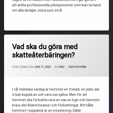
att anlita professionella yrkespersoner som kan ta hand
om alla detaljer, stora som små.
…
Vad ska du göra med
skatteåterbäringen?
UPPDATERAD DEN
JULI 17, 2024
PUBLICERAD DEN
JUNI 17, 2024
AV
ONU
KATEGORIER:
HUS OCH HEM
I vår hektiska vardag är hemmet en fristad, en plats där
vi kan koppla av och vara oss själva. Men för att
hemmet ska fortsätta vara en oas av lugn och harmoni
krävs det ibland insatser och förbättringar. Att hålla
hemmet i toppskick är en investering i både