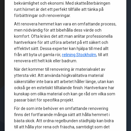
bekvämlighet och ekonomi. Med skatteåterbäringen
runt hörnet är det ett perfekt tillfälle att tänka på
förbättringar och renoveringar.
Att renovera hemmet kan vara en omfattande process,
men nödvändig för att bibehålla dess värde och
komfort. Ofta krävs det att man anlitar professionella
hantverkare för att utföra arbetet på ett säkert och
effektivt sätt. Dessa experter kan hjälpa till med allt
från att byta ut gamla rör,
relining Stockholm
, till att
renovera ett helt kök eller badrum.
När det kommer till renovering är materialvalet av
yttersta vikt. Att använda högkvalitativa material
säkerställer inte bara att arbetet håller länge, utan kan
också ge en estetiskt tilltalande finish. Hantverkare har
kunskap om olika material och kan ge råd om vilka som
passar bäst för specifika projekt.
För de som inte behöver en omfattande renovering
finns det fortfarande många sätt att hålla hemmet i
bästa skick. Att ordna regelbunden städhjälp kan bidra
till att hålla ytor rena och fräscha, samtidigt som det