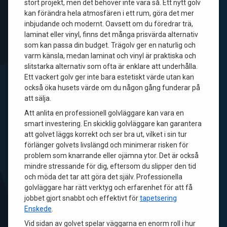
stort projekt, men det behöver inte vara så. Ett nytt golv
kan förändra hela atmosfären i ett rum, göra det mer
inbjudande och modernt. Oavsett om du föredrar trä,
laminat eller vinyl, finns det många prisvärda alternativ
som kan passa din budget. Trägolv ger en naturlig och
varm känsla, medan laminat och vinyl är praktiska och
slitstarka alternativ som ofta är enklare att underhålla.
Ett vackert golv ger inte bara estetiskt värde utan kan
också öka husets värde om du någon gång funderar på
att sälja.
Att anlita en professionell golvläggare kan vara en
smart investering. En skicklig golvläggare kan garantera
att golvet läggs korrekt och ser bra ut, vilket i sin tur
förlänger golvets livslängd och minimerar risken för
problem som knarrande eller ojämna ytor. Det är också
mindre stressande för dig, eftersom du slipper den tid
och möda det tar att göra det själv. Professionella
golvläggare har rätt verktyg och erfarenhet för att få
jobbet gjort snabbt och effektivt för
tapetsering
Enskede
.
Vid sidan av golvet spelar väggarna en enorm roll i hur