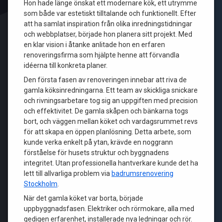
Hon hade länge önskat ett modernare kök, ett utrymme
som både var estetiskt tilltalande och funktionellt. Efter
att ha samlat inspiration från olika inredningstidningar
och webbplatser, började hon planera sitt projekt. Med
en klar vision i åtanke anlitade hon en erfaren
renoveringsfirma som hjälpte henne att förvandla
idéerna till konkreta planer.
Den första fasen av renoveringen innebar att riva de
gamla köksinredningarna. Ett team av skickliga snickare
och rivningsarbetare tog sig an uppgiften med precision
och effektivitet. De gamla skåpen och bänkarna togs
bort, och väggen mellan köket och vardagsrummet revs
för att skapa en öppen planlösning. Detta arbete, som
kunde verka enkelt på ytan, krävde en noggrann
förståelse för husets struktur och byggnadens
integritet. Utan professionella hantverkare kunde det ha
lett till allvarliga problem via
badrumsrenovering
Stockholm
.
När det gamla köket var borta, började
uppbyggnadsfasen. Elektriker och rörmokare, alla med
gedigen erfarenhet, installerade nya ledningar och rör.