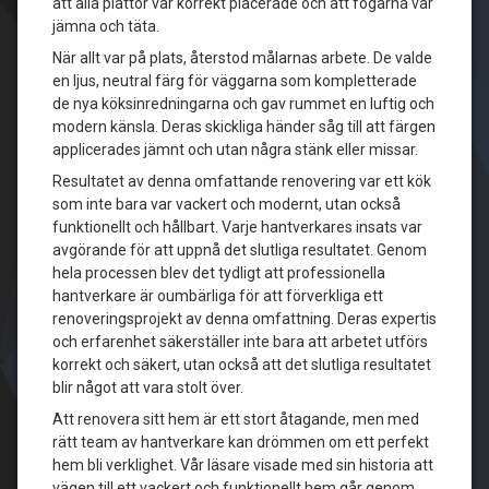
att alla plattor var korrekt placerade och att fogarna var
jämna och täta.
När allt var på plats, återstod målarnas arbete. De valde
en ljus, neutral färg för väggarna som kompletterade
de nya köksinredningarna och gav rummet en luftig och
modern känsla. Deras skickliga händer såg till att färgen
applicerades jämnt och utan några stänk eller missar.
Resultatet av denna omfattande renovering var ett kök
som inte bara var vackert och modernt, utan också
funktionellt och hållbart. Varje hantverkares insats var
avgörande för att uppnå det slutliga resultatet. Genom
hela processen blev det tydligt att professionella
hantverkare är oumbärliga för att förverkliga ett
renoveringsprojekt av denna omfattning. Deras expertis
och erfarenhet säkerställer inte bara att arbetet utförs
korrekt och säkert, utan också att det slutliga resultatet
blir något att vara stolt över.
Att renovera sitt hem är ett stort åtagande, men med
rätt team av hantverkare kan drömmen om ett perfekt
hem bli verklighet. Vår läsare visade med sin historia att
vägen till ett vackert och funktionellt hem går genom