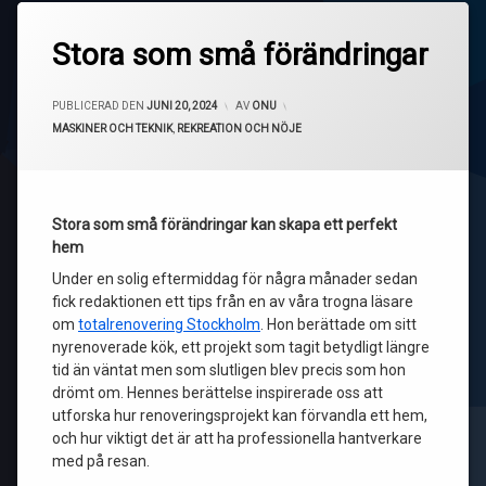
Stora som små förändringar
UPPDATERAD DEN
JULI 10, 2024
PUBLICERAD DEN
JUNI 20, 2024
AV
ONU
KATEGORIER:
MASKINER OCH TEKNIK
,
REKREATION OCH NÖJE
Stora som små förändringar kan skapa ett perfekt
hem
Under en solig eftermiddag för några månader sedan
fick redaktionen ett tips från en av våra trogna läsare
om
totalrenovering Stockholm
. Hon berättade om sitt
nyrenoverade kök, ett projekt som tagit betydligt längre
tid än väntat men som slutligen blev precis som hon
drömt om. Hennes berättelse inspirerade oss att
utforska hur renoveringsprojekt kan förvandla ett hem,
och hur viktigt det är att ha professionella hantverkare
med på resan.