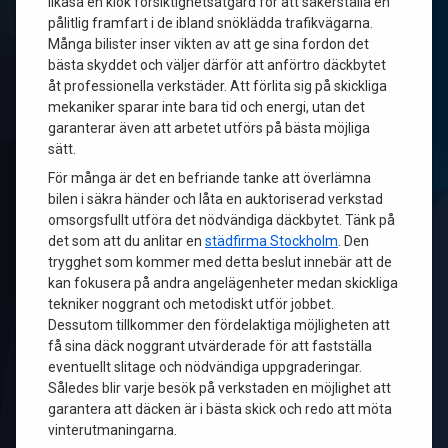
likaså en klok försiktighetsåtgärd för att säkerställa en
pålitlig framfart i de ibland snöklädda trafikvägarna.
Många bilister inser vikten av att ge sina fordon det
bästa skyddet och väljer därför att anförtro däckbytet
åt professionella verkstäder. Att förlita sig på skickliga
mekaniker sparar inte bara tid och energi, utan det
garanterar även att arbetet utförs på bästa möjliga
sätt.
För många är det en befriande tanke att överlämna
bilen i säkra händer och låta en auktoriserad verkstad
omsorgsfullt utföra det nödvändiga däckbytet. Tänk på
det som att du anlitar en
städfirma Stockholm
. Den
trygghet som kommer med detta beslut innebär att de
kan fokusera på andra angelägenheter medan skickliga
tekniker noggrant och metodiskt utför jobbet.
Dessutom tillkommer den fördelaktiga möjligheten att
få sina däck noggrant utvärderade för att fastställa
eventuellt slitage och nödvändiga uppgraderingar.
Således blir varje besök på verkstaden en möjlighet att
garantera att däcken är i bästa skick och redo att möta
vinterutmaningarna.