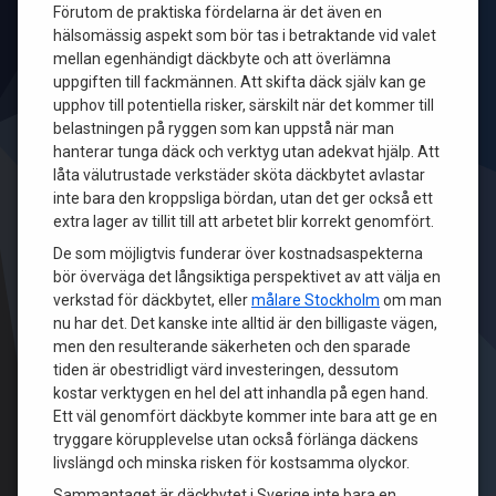
Förutom de praktiska fördelarna är det även en
hälsomässig aspekt som bör tas i betraktande vid valet
mellan egenhändigt däckbyte och att överlämna
uppgiften till fackmännen. Att skifta däck själv kan ge
upphov till potentiella risker, särskilt när det kommer till
belastningen på ryggen som kan uppstå när man
hanterar tunga däck och verktyg utan adekvat hjälp. Att
låta välutrustade verkstäder sköta däckbytet avlastar
inte bara den kroppsliga bördan, utan det ger också ett
extra lager av tillit till att arbetet blir korrekt genomfört.
De som möjligtvis funderar över kostnadsaspekterna
bör överväga det långsiktiga perspektivet av att välja en
verkstad för däckbytet, eller
målare Stockholm
om man
nu har det. Det kanske inte alltid är den billigaste vägen,
men den resulterande säkerheten och den sparade
tiden är obestridligt värd investeringen, dessutom
kostar verktygen en hel del att inhandla på egen hand.
Ett väl genomfört däckbyte kommer inte bara att ge en
tryggare körupplevelse utan också förlänga däckens
livslängd och minska risken för kostsamma olyckor.
Sammantaget är däckbytet i Sverige inte bara en