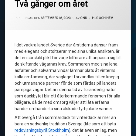
Två gånger om året
PUBLICERAD DEN
SEPTEMBER 18, 2023
AV
ONU
KATEGORIER:
HUS OCH HEM
I det vackra landet Sverige där årstiderna dansar fram
med elegans och stoltserar med sina unika ansikten, är
det en särskild plikt för varje bilförare att anpassa sig till
de skiftande vägarnas krav. Sommaren med sina lena
asfalter och solvarma vindar lämnar plats åt vinterns
kalla omfamning, där väglaget förvandlas till en knepig
och utmanande partner för de som färdas på landets
pampiga vägar. Det är i denna tid av föränderlig natur
som däckbytet blir ett återkommande fenomen för alla
bilägare, då de med omsorg väljer att låta erfarna
händer omhänderta sina älskade fyrhjulade vänner.
Att övergå från sommardäck till vinterdäck är mer än
bara en sedvanlig tradition i Sverige (lite som att byta
redovisningsbyrå Stockholm
), det är även en lag, men