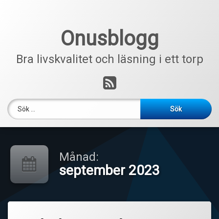
Hoppa
till
innehåll
Onusblogg
Bra livskvalitet och läsning i ett torp
RSS
Sök efter:
Månad:
september 2023