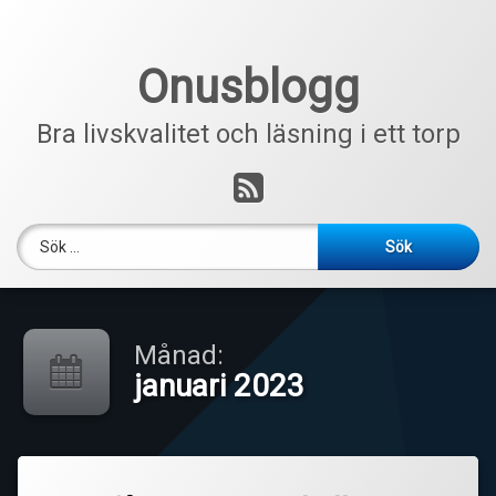
Hoppa
till
innehåll
Onusblogg
Bra livskvalitet och läsning i ett torp
RSS
Sök efter:
Månad:
januari 2023