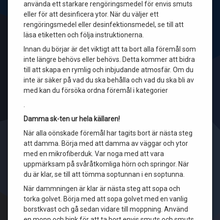
använda ett starkare rengöringsmedel för envis smuts
eller för att desinficera ytor. När du väljer ett
rengöringsmedel eller desinfektionsmedel, se till att
läsa etiketten och följa instruktionerna.
Innan du börjar är det viktigt att ta bort alla föremål som
inte längre behövs eller behövs. Detta kommer att bidra
till att skapa en rymlig och inbjudande atmosfär. Om du
inte är säker på vad du ska behålla och vad du ska bli av
med kan du försöka ordna föremål i kategorier
.
Damma sk-ten ur hela källaren!
När alla oönskade föremål har tagits bort är nästa steg
att damma. Börja med att damma av väggar och ytor
med en mikrofiberduk. Var noga med att vara
uppmärksam på svåråtkomliga hörn och springor. När
du är klar, se till att tömma soptunnan i en soptunna.
När dammningen är klar är nästa steg att sopa och
torka golvet. Börja med att sopa golvet med en vanlig
borstkvast och gå sedan vidare till moppning. Använd
en mopp och hink för att ta bort envis smuts och smuts.