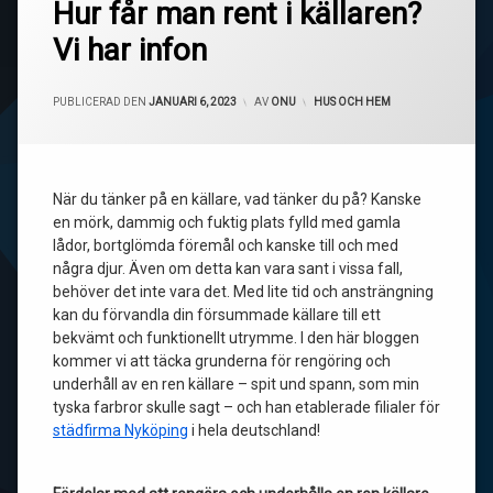
Hur får man rent i källaren?
Vi har infon
UPPDATERAD DEN
JANUARI 19, 2023
PUBLICERAD DEN
JANUARI 6, 2023
AV
ONU
KATEGORIER:
HUS OCH HEM
När du tänker på en källare, vad tänker du på? Kanske
en mörk, dammig och fuktig plats fylld med gamla
lådor, bortglömda föremål och kanske till och med
några djur. Även om detta kan vara sant i vissa fall,
behöver det inte vara det. Med lite tid och ansträngning
kan du förvandla din försummade källare till ett
bekvämt och funktionellt utrymme. I den här bloggen
kommer vi att täcka grunderna för rengöring och
underhåll av en ren källare – spit und spann, som min
tyska farbror skulle sagt – och han etablerade filialer för
städfirma Nyköping
i hela deutschland!