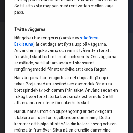
Se till att skölja moppen med rent vatten mellan varje
pass.
Tvätta väggarna
När golvet har rengjorts (kanske av
städfirma
Eskilstuna
) är det dags att flytta upp på väggarna.
Använd en mjuk svamp och varmt tvålvatten för att
försiktigt skrubba bort smuts och smuts. Om väggarna
är målade, se till att använda ett skonsamt
rengöringsmedel för att undvika att skada färgen.
När väggarna har rengjorts är det dags att gå upp i
taket. Börja med att använda en dammduk för att ta
bort spindelväv och damm från taket. Använd sedan en
fuktig trasa för att torka bort smuts och smuts. Se till
att använda en stege för säkerhets skull.
När du har slutfört din djuprengöring är det viktigt att
etablera en rutin för regelbunden dammning. Detta
kommer att hjälpa till att hålla din källare snygg och ren i
många år framöver. Sikta på en grundlig dammning