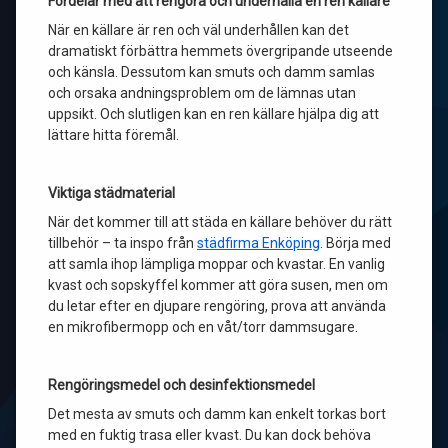
Fördelar med att rengöra och underhålla en ren källare
När en källare är ren och väl underhållen kan det
dramatiskt förbättra hemmets övergripande utseende
och känsla. Dessutom kan smuts och damm samlas
och orsaka andningsproblem om de lämnas utan
uppsikt. Och slutligen kan en ren källare hjälpa dig att
lättare hitta föremål.
Viktiga städmaterial
När det kommer till att städa en källare behöver du rätt
tillbehör – ta inspo från
städfirma Enköping
. Börja med
att samla ihop lämpliga moppar och kvastar. En vanlig
kvast och sopskyffel kommer att göra susen, men om
du letar efter en djupare rengöring, prova att använda
en mikrofibermopp och en våt/torr dammsugare.
Rengöringsmedel och desinfektionsmedel
Det mesta av smuts och damm kan enkelt torkas bort
med en fuktig trasa eller kvast. Du kan dock behöva