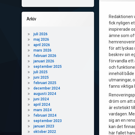
Redaktionen 
Arkiv
fick nyligen e
inspirerade o
juli 2026
ämne som oft
maj 2026
hemrenoverin
april 2026
för att lycka
mars 2026
beskrev sin e
februari 2026
förvandla ett 
januari 2026
september 2025
och funktionel
juli 2025
innehöll båd
juni 2025
utmaningar, oc
februari 2025
fanns viktiga 
december 2024
augusti 2024
Renoveringsp
juni 2024
dröm om att 
april 2024
är estetiskt ti
mars 2024
vardagen. Me
februari 2024
sig an en reno
september 2023
januari 2023
kan det finnas
oktober 2022
här fallet han