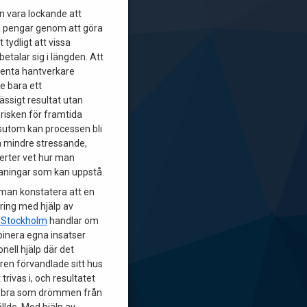
 vara lockande att
a pengar genom att göra
et tydligt att vissa
betalar sig i längden. Att
tenta hantverkare
e bara ett
sigt resultat utan
risken för framtida
sutom kan processen bli
 mindre stressande,
erter vet hur man
aningar som kan uppstå.
 man konstatera att en
ring med hjälp av
 Stockholm
handlar om
inera egna insatser
nell hjälp där det
ren förvandlade sitt hus
t trivas i, och resultatet
så bra som drömmen från