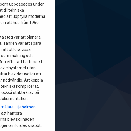
 som uppdagades under
t till tekniska
ed att uppfylla moderna
r i ett hus från 1960-
ta steg var att planera
. Tanken var att spara
att utföra vissa
, som målning och
Men efter att ha försökt
l av elsystemet utan
ltat blev det tydligt att
är nödvändig. Att koppla
a tekniskt komplicerat,
s också strikta krav på
 dokumentation.
d
målare Liljeholmen
r att hantera
erna blev skillnaden
et genomfördes snabbt,