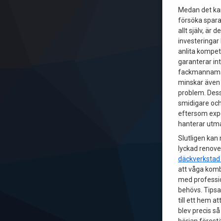
Medan det kan
försöka spar
allt själv, är d
investeringar 
anlita kompe
garanterar int
fackmannamäs
minskar även 
problem. Des
smidigare och
eftersom exp
hanterar utm
Slutligen kan
lyckad renove
däckverkstad
att våga komb
med professio
behövs. Tipsa
till ett hem at
blev precis 