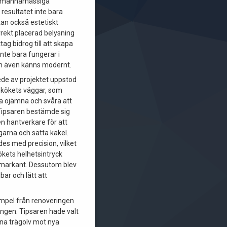
kmannamässiga
 resultatet inte bara
tan också estetiskt
rrekt placerad belysning
ag bidrog till att skapa
nte bara fungerar i
n även känns modernt.
kede av projektet uppstod
kökets väggar, som
ra ojämna och svåra att
Tipsaren bestämde sig
 en hantverkare för att
arna och sätta kakel.
des med precision, vilket
 kökets helhetsintryck
 markant. Dessutom blev
bar och lätt att
empel från renoveringen
ingen. Tipsaren hade valt
itna trägolv mot nya