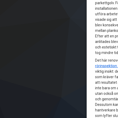
parkettgolv. F
installationen 
utföra arbetet
visade sig att 
blev konsekve
mellan planko
Efter att en p
anlitades blev
och estetiskt 
tog mindre tid
Det här renov
rörinspektion
viktig insikt: 
som kräver f
att resultatet
inte bara om a
utan också om
och genomtän
Dessutom kan
hantverkare b
som lyfter slu