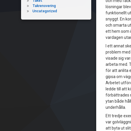
och med fac
Taket
Takrenovering
lösningar blev
Uncategorized
funktionellt u
snyggt. En ko
och smarta utt
ett hem som i
vardagen uta
I ett annat s
problem med 
visade sig va
arbeta med. 
för att anlita
gipsa om vägg
Arbetet utför
ledde till att
förbättrades
ytan både håll
underhålla.
Ett tredje ex
var golvläggn
att byta ut sl