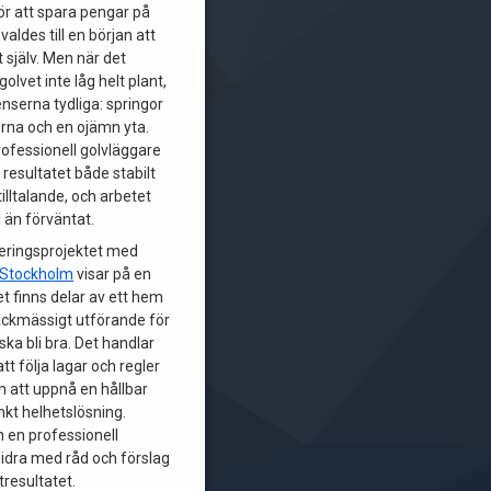
ör att spara pengar på
valdes till en början att
 själv. Men när det
golvet inte låg helt plant,
nserna tydliga: springor
rna och en ojämn yta.
rofessionell golvläggare
 resultatet både stabilt
tilltalande, och arbetet
 än förväntat.
eringsprojektet med
 Stockholm
visar på en
det finns delar av ett hem
ackmässigt utförande för
 ska bli bra. Det handlar
tt följa lagar och regler
 att uppnå en hållbar
kt helhetslösning.
 en professionell
idra med råd och förslag
tresultatet.