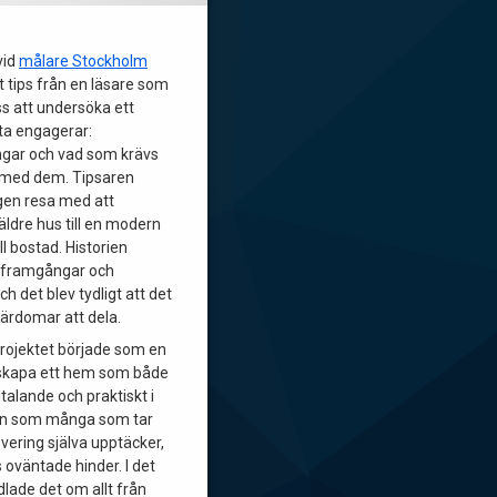
vid
målare Stockholm
tt tips från en läsare som
ss att undersöka ett
a engagerar:
gar och vad som krävs
s med dem. Tipsaren
gen resa med att
äldre hus till en modern
l bostad. Historien
e framgångar och
h det blev tydligt att det
lärdomar att dela.
rojektet började som en
skapa ett hem som både
lltalande och praktiskt i
n som många som tar
vering själva upptäcker,
 oväntade hinder. I det
dlade det om allt från