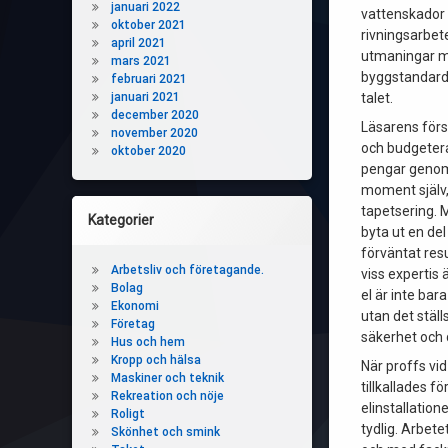
januari 2022
vattenskador
oktober 2021
rivningsarbete
april 2021
utmaningar m
mars 2021
byggstandarde
februari 2021
januari 2021
talet.
december 2020
Läsarens förs
november 2020
och budgetera
oktober 2020
pengar genom 
moment själv
tapetsering. 
Kategorier
byta ut en de
förväntat resu
Arbetsliv och företagande.
viss expertis 
Bolag
el är inte bar
Ekonomi
utan det ställ
Företag
säkerhet och
Hus och hem
Kropp och hälsa
När proffs vi
Maskiner och teknik
tillkallades fö
Rekreation och nöje
elinstallation
Roligt
tydlig. Arbet
Skönhet och smink