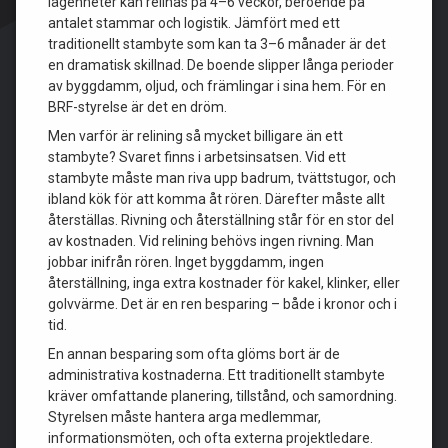
lägenheter kan relinas på 4–6 veckor, beroende på
antalet stammar och logistik. Jämfört med ett
traditionellt stambyte som kan ta 3–6 månader är det
en dramatisk skillnad. De boende slipper långa perioder
av byggdamm, oljud, och främlingar i sina hem. För en
BRF-styrelse är det en dröm.
Men varför är relining så mycket billigare än ett
stambyte? Svaret finns i arbetsinsatsen. Vid ett
stambyte måste man riva upp badrum, tvättstugor, och
ibland kök för att komma åt rören. Därefter måste allt
återställas. Rivning och återställning står för en stor del
av kostnaden. Vid relining behövs ingen rivning. Man
jobbar inifrån rören. Inget byggdamm, ingen
återställning, inga extra kostnader för kakel, klinker, eller
golvvärme. Det är en ren besparing – både i kronor och i
tid.
En annan besparing som ofta glöms bort är de
administrativa kostnaderna. Ett traditionellt stambyte
kräver omfattande planering, tillstånd, och samordning.
Styrelsen måste hantera arga medlemmar,
informationsmöten, och ofta externa projektledare.