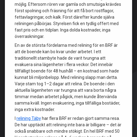
möjlig. Eftersom rören var gamla och smutsiga krävdes
först spolning och fräsning för att få bort rostflagor,
fettavlagringar, och kalk. Först därefter kunde själva
reliningen påbörjas. Styrelsen fick en tydlig offert med
fast pris och en tidplan. Inga dolda kostnader, inga
överraskningar.
En av de största fördelarna med relining för en BRF är
att de boende kan bo kvar under arbetet. I ett
traditionellt stambyte hade de varit tvungna att
evakuera sina lägenheter i flera veckor. Det innebär
tillfälligt boende för 48 hushåll – en kostnad som hade
kunnat bli miljonbelopp. Med relining slapp man detta.
Varje stam tog 1–2 dagar att relina. De boende i den
aktuella lägenheten var tvungna att vara borta några
timmar medan arbetet pågick, men kunde återvända
samma kväll. Ingen evakuering, inga tillfälliga bostäder,
inga extra kostnader.
I
relining Täby
har flera BRF:er redan gjort samma resa.
De har upptäckt att relining inte bara är billigare – det är
också snabbare och mindre stökigt. En hel BRF med 50