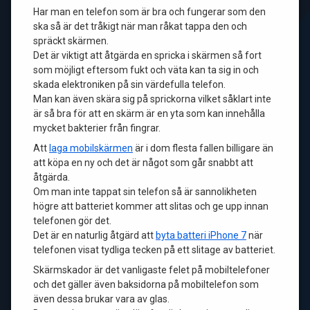
Har man en telefon som är bra och fungerar som den
ska så är det tråkigt när man råkat tappa den och
spräckt skärmen.
Det är viktigt att åtgärda en spricka i skärmen så fort
som möjligt eftersom fukt och väta kan ta sig in och
skada elektroniken på sin värdefulla telefon.
Man kan även skära sig på sprickorna vilket såklart inte
är så bra för att en skärm är en yta som kan innehålla
mycket bakterier från fingrar.
Att
laga mobilskärmen
är i dom flesta fallen billigare än
att köpa en ny och det är något som går snabbt att
åtgärda.
Om man inte tappat sin telefon så är sannolikheten
högre att batteriet kommer att slitas och ge upp innan
telefonen gör det.
Det är en naturlig åtgärd att
byta batteri iPhone 7
när
telefonen visat tydliga tecken på ett slitage av batteriet.
Skärmskador är det vanligaste felet på mobiltelefoner
och det gäller även baksidorna på mobiltelefon som
även dessa brukar vara av glas.