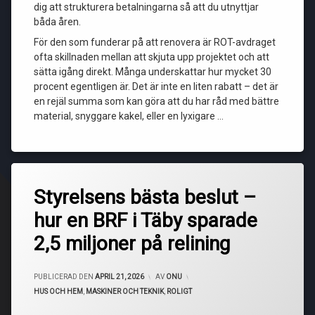
dig att strukturera betalningarna så att du utnyttjar
båda åren.
För den som funderar på att renovera är ROT-avdraget
ofta skillnaden mellan att skjuta upp projektet och att
sätta igång direkt. Många underskattar hur mycket 30
procent egentligen är. Det är inte en liten rabatt – det är
en rejäl summa som kan göra att du har råd med bättre
material, snyggare kakel, eller en lyxigare …
Styrelsens bästa beslut –
hur en BRF i Täby sparade
2,5 miljoner på relining
UPPDATERAD DEN
APRIL 24, 2026
PUBLICERAD DEN
APRIL 21, 2026
AV
ONU
KATEGORIER:
HUS OCH HEM
,
MASKINER OCH TEKNIK
,
ROLIGT