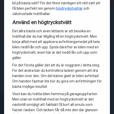
bil på bästa sätt? För det finns nämligen ett rätt sätt att
få bilen perfekt ren genom
högtryckstvättar
och
välutrustade tvätthallar.
Använd en högtryckstvätt
Det allra bästa och även lättaste är att besöka en
tvätthall där du har tillgång till en högtryckstvätt. Men
börja alltid med att applicera avfettningsmedel på hela
bilen nedifrån och upp. Spola därefter av bilen med en
högtryckstvätt, även här är det nedifrån och upp som
gäller.
För det första gäller det att du är noggrann i detta steg.
För det andra kan du kontrollera lacken genom att dra
handen över den. Om det känns glatt är bilen avfettad.
Om handen fastnar lite bör du göra om avfettningen för
bästa möjliga resultat.
Visst kan du tvätta bilen hemma på garageuppfarten.
Men utan en tvätthall med en högtryckstvätt är det
nästintill omöjligt att faktiskt få bort all smuts som
fastat i lacken. Och lacken får då inte den där glansen