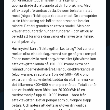
och orsakade topparna eller inte. Ingenting
uppmuntrade dig att sprida ut din förbrukning. Med
effektavgift förändras detta. De som belastar nätet
mest (höga effekttoppar) betalar mest. De som sprider
ut sin förbrukning och håller topparna nere betalar
mindre. Det är i grunden en rättvis modell. Men den
kräver att du förstår hur den fungerar – och att du är
beredd att förändra dina vanor eller investera i teknik
som hjälper dig.
Hur mycket kan effektavgiften kosta dig? Det varierar
mellan olika elnätsbolag, men vi kan ge några exempel.
För en normalvilla med bergvärme eller fjärrvärme kan
effektavgiften landa på 150–300 kronor extra per
månad under vinterhalvåret. Har du direktverkande el
(elgolvvärme, elradiatorer) blir det 500–750 kronor
extra per månad vintertid. Laddar du elbil hemma kan
det tillkomma 400–800 kronor per månad. Totalt per år
kan ett hushåll som förbrukar 20 000 kWh få en
merkostnad på upp till 10 000 kronor – bara från
effektavgiften. Det är pengar som du tidigare slapp
betala. Och notera att detta är utöver din vanliga