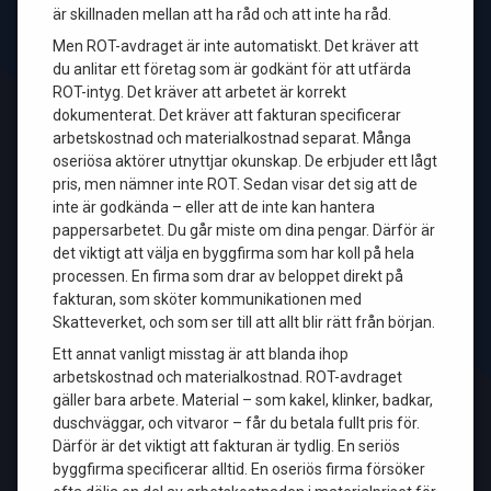
är skillnaden mellan att ha råd och att inte ha råd.
Men ROT-avdraget är inte automatiskt. Det kräver att
du anlitar ett företag som är godkänt för att utfärda
ROT-intyg. Det kräver att arbetet är korrekt
dokumenterat. Det kräver att fakturan specificerar
arbetskostnad och materialkostnad separat. Många
oseriösa aktörer utnyttjar okunskap. De erbjuder ett lågt
pris, men nämner inte ROT. Sedan visar det sig att de
inte är godkända – eller att de inte kan hantera
pappersarbetet. Du går miste om dina pengar. Därför är
det viktigt att välja en byggfirma som har koll på hela
processen. En firma som drar av beloppet direkt på
fakturan, som sköter kommunikationen med
Skatteverket, och som ser till att allt blir rätt från början.
Ett annat vanligt misstag är att blanda ihop
arbetskostnad och materialkostnad. ROT-avdraget
gäller bara arbete. Material – som kakel, klinker, badkar,
duschväggar, och vitvaror – får du betala fullt pris för.
Därför är det viktigt att fakturan är tydlig. En seriös
byggfirma specificerar alltid. En oseriös firma försöker