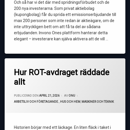
Och så har vi det där med spridningsförbudet och de
200 nya investerarna. Som privat aktiebolag
(kupongbolag) får du sprida ett emissionserbjudande till
max 200 personer som inte redan är aktieägare, om de
inte uttryckligen bett om att få ta del av sådana
erbjudanden. Invono Ones plattform hanterar detta
elegant – investerare kan själva aktivera att de vill …
Hur ROT-avdraget räddade
allt
UPPDATERAD DEN
APRIL 21, 2026
PUBLICERAD DEN
APRIL 21, 2026
AV
ONU
KATEGORIER:
ARBETSLIV OCH FÖRETAGANDE.
,
HUS OCH HEM
,
MASKINER OCH TEKNIK
Historien börjar med ett läckage. En liten fläck i taket i