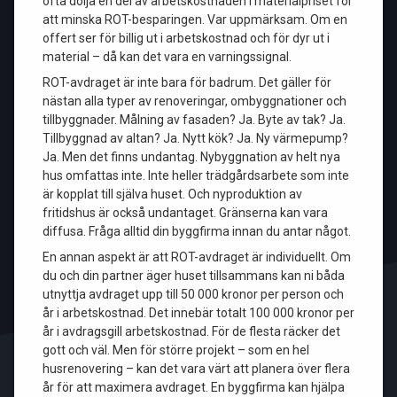
ofta dölja en del av arbetskostnaden i materialpriset för
att minska ROT-besparingen. Var uppmärksam. Om en
offert ser för billig ut i arbetskostnad och för dyr ut i
material – då kan det vara en varningssignal.
ROT-avdraget är inte bara för badrum. Det gäller för
nästan alla typer av renoveringar, ombyggnationer och
tillbyggnader. Målning av fasaden? Ja. Byte av tak? Ja.
Tillbyggnad av altan? Ja. Nytt kök? Ja. Ny värmepump?
Ja. Men det finns undantag. Nybyggnation av helt nya
hus omfattas inte. Inte heller trädgårdsarbete som inte
är kopplat till själva huset. Och nyproduktion av
fritidshus är också undantaget. Gränserna kan vara
diffusa. Fråga alltid din byggfirma innan du antar något.
En annan aspekt är att ROT-avdraget är individuellt. Om
du och din partner äger huset tillsammans kan ni båda
utnyttja avdraget upp till 50 000 kronor per person och
år i arbetskostnad. Det innebär totalt 100 000 kronor per
år i avdragsgill arbetskostnad. För de flesta räcker det
gott och väl. Men för större projekt – som en hel
husrenovering – kan det vara värt att planera över flera
år för att maximera avdraget. En byggfirma kan hjälpa