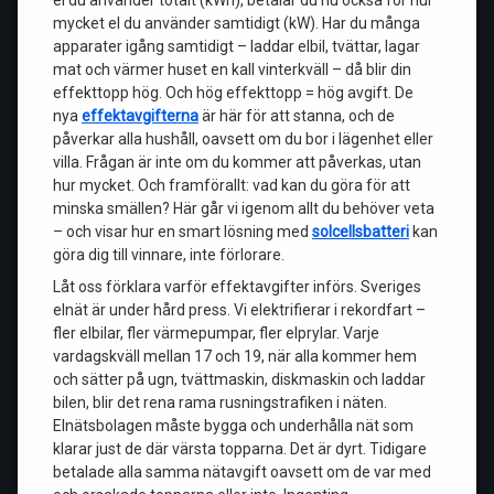
el du använder totalt (kWh), betalar du nu också för hur
mycket el du använder samtidigt (kW). Har du många
apparater igång samtidigt – laddar elbil, tvättar, lagar
mat och värmer huset en kall vinterkväll – då blir din
effekttopp hög. Och hög effekttopp = hög avgift. De
nya
effektavgifterna
är här för att stanna, och de
påverkar alla hushåll, oavsett om du bor i lägenhet eller
villa. Frågan är inte om du kommer att påverkas, utan
hur mycket. Och framförallt: vad kan du göra för att
minska smällen? Här går vi igenom allt du behöver veta
– och visar hur en smart lösning med
solcellsbatteri
kan
göra dig till vinnare, inte förlorare.
Låt oss förklara varför effektavgifter införs. Sveriges
elnät är under hård press. Vi elektrifierar i rekordfart –
fler elbilar, fler värmepumpar, fler elprylar. Varje
vardagskväll mellan 17 och 19, när alla kommer hem
och sätter på ugn, tvättmaskin, diskmaskin och laddar
bilen, blir det rena rama rusningstrafiken i näten.
Elnätsbolagen måste bygga och underhålla nät som
klarar just de där värsta topparna. Det är dyrt. Tidigare
betalade alla samma nätavgift oavsett om de var med