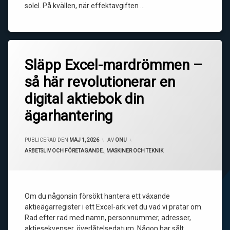
solel. På kvällen, när effektavgiften …
Släpp Excel-mardrömmen –
så här revolutionerar en
digital aktiebok din
ägarhantering
UPPDATERAD DEN
MAJ 6, 2026
PUBLICERAD DEN
MAJ 1, 2026
AV
ONU
KATEGORIER:
ARBETSLIV OCH FÖRETAGANDE.
,
MASKINER OCH TEKNIK
Om du någonsin försökt hantera ett växande
aktieägarregister i ett Excel-ark vet du vad vi pratar om.
Rad efter rad med namn, personnummer, adresser,
aktiesekvenser, överlåtelsedatum. Någon har sålt,