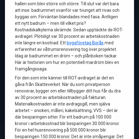
hallen som blev större och större. Till slut var det bara
att inse: badrummet ovanför var tvunget att rivas och
byggas om. Förväntan blandades med fasa. Äntligen
ett nytt badrum – men till vilket pris?
Kostnadskalkylerna skrämde. Sedan upptäckte de ROT-
avdraget. Plötsligt var 30 procent av arbetskostnaden
inte längre en kostnad. Ett
byggföretag Borås
med
erfarenhet av våtrumsrenovering tog över projektet.
Idag är badrummet en dröm – och plånboken tackar.
Här är historien om hur en potentiell mardröm blev en
framgångssaga.
För den som inte känner till ROT-avdraget är det en
gåva från Skatteverket. När du som privatperson
renoverar, bygger om eller tillbygger ditt hus får du dra
av 30 procent av arbetskostnaden på fakturan.
Materialkostnaden är inte avdragsgill, men själva
arbetet – snickeri, måleri, kakelsättning, VVS – det är
där besparingen sitter. För ett badrum på 100 000
kronor i arbetskostnad blir besparingen 30 000 kronor.
För en hel husrenovering på 500 000 kronor blir
besparingen 150 000 kronor. Det är inte småpengar. Det