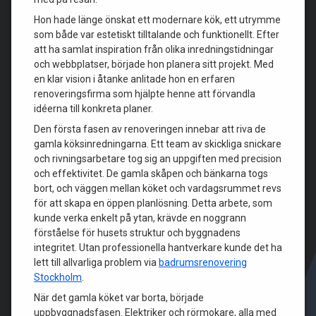
Hon hade länge önskat ett modernare kök, ett utrymme
som både var estetiskt tilltalande och funktionellt. Efter
att ha samlat inspiration från olika inredningstidningar
och webbplatser, började hon planera sitt projekt. Med
en klar vision i åtanke anlitade hon en erfaren
renoveringsfirma som hjälpte henne att förvandla
idéerna till konkreta planer.
Den första fasen av renoveringen innebar att riva de
gamla köksinredningarna. Ett team av skickliga snickare
och rivningsarbetare tog sig an uppgiften med precision
och effektivitet. De gamla skåpen och bänkarna togs
bort, och väggen mellan köket och vardagsrummet revs
för att skapa en öppen planlösning. Detta arbete, som
kunde verka enkelt på ytan, krävde en noggrann
förståelse för husets struktur och byggnadens
integritet. Utan professionella hantverkare kunde det ha
lett till allvarliga problem via
badrumsrenovering
Stockholm
.
När det gamla köket var borta, började
uppbyggnadsfasen. Elektriker och rörmokare, alla med