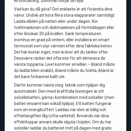
elförbrukning. Summan börjar bli rejäl.
Vad kan du då göra? Det enklaste är att förändra dina
vanor. Undvik att köra flera stora elapparater samtidigt.
Ladda elbilen på natten eller under dagen. Kör
tvättmaskinen och diskmaskinen på förmiddagen eller
efter klockan 20 på kvällen. Sänk temperaturen
inomhus en grad på vintern, eller installera en smart
termostat som styr värmen efter dina faktiska behov.
Det här kostar inget, men kräver att du tänker efter.
Dessvärre räcker det ofta inte för att eliminera de
värsta topparna. Livet kommer emellan – ibland måste
du ladda bilen snabbt, ibland måste du tvätta, ibland är
det bara förbannat kallt ute.
Därför kommer nästa steg: teknik som hjälper dig
automatiskt. Den mest kraftfulla lösningen är ett
solcellsbatteri, gärna i kombination med solceller (men
batteri ensamt kan också hjälpa). Ett batteri fungerar
som en energibuffert. Laddas när elen är billig och
effektavgiften låg (ofta nattetid). Används när dina
effekttoppar annars skulle skjuta i höjden. Om du har
solceller laddar du batteriet mitt på dagen med gratis