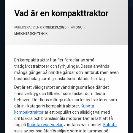
Vad är en kompakttraktor
UPPDATERAD DEN
NOVEMBER 17, 2020
PUBLICERAD DEN
OKTOBER 23, 2020
AV
ONU
KATEGORIER:
MASKINER OCH TEKNIK
En kompakttraktor har fler fördelar än små
trädgårdstraktorer och fyrhjulingar. Dessa används
många gånger på mindre gårdar och lantbruk men även
bostadsbolag samt grönskötselinriktade företag.
Det är ett väldigt stort användningsområde där det
finns verktyg och tillbehör som täcker dom flesta
behoven. Det finns många olika sorter av traktorer som
går in i kategorin kompakttraktorer.
Kubota
kompakttraktor
är ett populärt och allsidigt val med
driftsäkra och bränslesnåla motorer. Det är lätt att få
tag på
Kubota reservdelar
varstans här i landet.
Kubota
säljs av seriösa återförsäljare som inte tummar på