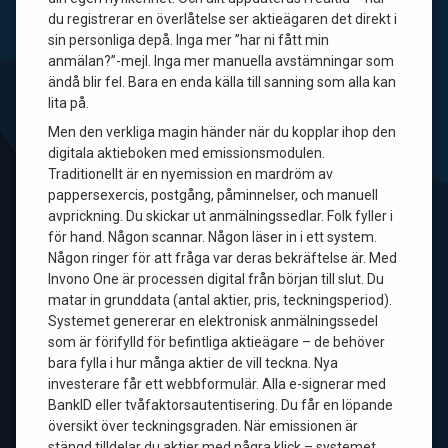
du registrerar en överlåtelse ser aktieägaren det direkt i
sin personliga depå. Inga mer ”har ni fått min
anmälan?”-mejl. Inga mer manuella avstämningar som
ändå blir fel. Bara en enda källa till sanning som alla kan
lita på.
Men den verkliga magin händer när du kopplar ihop den
digitala aktieboken med emissionsmodulen.
Traditionellt är en nyemission en mardröm av
pappersexercis, postgång, påminnelser, och manuell
avprickning. Du skickar ut anmälningssedlar. Folk fyller i
för hand. Någon scannar. Någon läser in i ett system.
Någon ringer för att fråga var deras bekräftelse är. Med
Invono One är processen digital från början till slut. Du
matar in grunddata (antal aktier, pris, teckningsperiod).
Systemet genererar en elektronisk anmälningssedel
som är förifylld för befintliga aktieägare – de behöver
bara fylla i hur många aktier de vill teckna. Nya
investerare får ett webbformulär. Alla e-signerar med
BankID eller tvåfaktorsautentisering. Du får en löpande
översikt över teckningsgraden. När emissionen är
stängd tilldelar du aktier med några klick – systemet