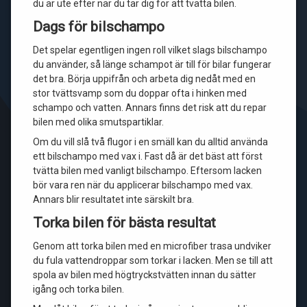
du är ute efter när du tar dig för att tvätta bilen.
Dags för bilschampo
Det spelar egentligen ingen roll vilket slags bilschampo
du använder, så länge schampot är till för bilar fungerar
det bra. Börja uppifrån och arbeta dig nedåt med en
stor tvättsvamp som du doppar ofta i hinken med
schampo och vatten. Annars finns det risk att du repar
bilen med olika smutspartiklar.
Om du vill slå två flugor i en smäll kan du alltid använda
ett bilschampo med vax i. Fast då är det bäst att först
tvätta bilen med vanligt bilschampo. Eftersom lacken
bör vara ren när du applicerar bilschampo med vax.
Annars blir resultatet inte särskilt bra.
Torka bilen för bästa resultat
Genom att torka bilen med en microfiber trasa undviker
du fula vattendroppar som torkar i lacken. Men se till att
spola av bilen med högtryckstvätten innan du sätter
igång och torka bilen.