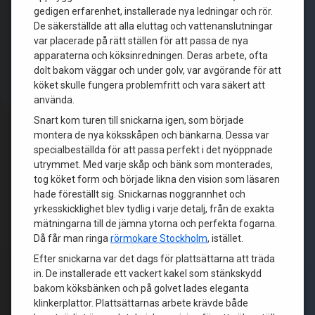
gedigen erfarenhet, installerade nya ledningar och rör.
De säkerställde att alla eluttag och vattenanslutningar
var placerade på rätt ställen för att passa de nya
apparaterna och köksinredningen. Deras arbete, ofta
dolt bakom väggar och under golv, var avgörande för att
köket skulle fungera problemfritt och vara säkert att
använda.
Snart kom turen till snickarna igen, som började
montera de nya köksskåpen och bänkarna. Dessa var
specialbeställda för att passa perfekt i det nyöppnade
utrymmet. Med varje skåp och bänk som monterades,
tog köket form och började likna den vision som läsaren
hade föreställt sig. Snickarnas noggrannhet och
yrkesskicklighet blev tydlig i varje detalj, från de exakta
mätningarna till de jämna ytorna och perfekta fogarna.
Då får man ringa
rörmokare Stockholm
, istället.
Efter snickarna var det dags för plattsättarna att träda
in. De installerade ett vackert kakel som stänkskydd
bakom köksbänken och på golvet lades eleganta
klinkerplattor. Plattsättarnas arbete krävde både