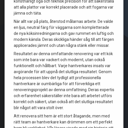
konstnärligt öga och teknisk precision för att säkerställa
att alla plattor var korrekt placerade och att fogarna var
jämna och täta.
När allt var på plats, återstod målarnas arbete. De valde
en ljus, neutral färg för väggarna som kompletterade
de nya köksinredningarna och gav rummet en luftig och
modern känsla. Deras skickliga händer såg till att färgen
applicerades jämnt och utan några stänk eller missar.
Resultatet av denna omfattande renovering var ett kök
som inte bara var vackert och modernt, utan också
funktionellt och hållbart. Varje hantverkares insats var
avgörande för att uppnå det slutliga resultatet. Genom
hela processen blev det tydligt att professionella
hantverkare är oumbärliga för att förverkliga ett
renoveringsprojekt av denna omfattning. Deras expertis
och erfarenhet säkerställer inte bara att arbetet utförs
korrekt och säkert, utan också att det slutliga resultatet
blir något att vara stolt över.
Att renovera sitt hem är ett stort åtagande, men med
rätt team av hantverkare kan drömmen om ett perfekt