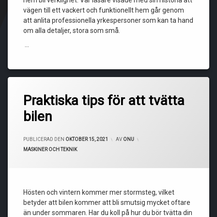
hem bli verklighet. Vår läsare visade med sin historia att
vägen till ett vackert och funktionellt hem går genom
att anlita professionella yrkespersoner som kan ta hand
om alla detaljer, stora som små.
…
Praktiska tips för att tvätta
bilen
PUBLICERAD DEN
OKTOBER 15, 2021
AV
ONU
KATEGORIER:
MASKINER OCH TEKNIK
Hösten och vintern kommer mer stormsteg, vilket
betyder att bilen kommer att bli smutsig mycket oftare
än under sommaren. Har du koll på hur du bör tvätta din