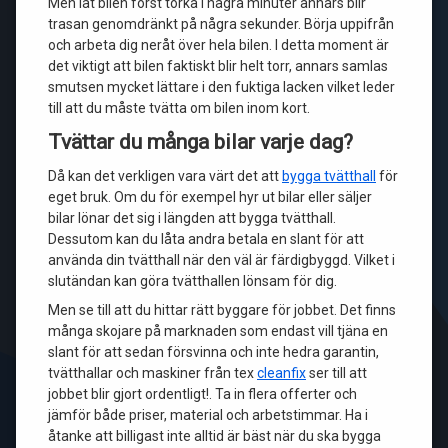
Men låt bilen först torka i några minuter annars blir
trasan genomdränkt på några sekunder. Börja uppifrån
och arbeta dig neråt över hela bilen. I detta moment är
det viktigt att bilen faktiskt blir helt torr, annars samlas
smutsen mycket lättare i den fuktiga lacken vilket leder
till att du måste tvätta om bilen inom kort.
Tvättar du många bilar varje dag?
Då kan det verkligen vara värt det att
bygga tvätthall
för
eget bruk. Om du för exempel hyr ut bilar eller säljer
bilar lönar det sig i längden att bygga tvätthall.
Dessutom kan du låta andra betala en slant för att
använda din tvätthall när den väl är färdigbyggd. Vilket i
slutändan kan göra tvätthallen lönsam för dig.
Men se till att du hittar rätt byggare för jobbet. Det finns
många skojare på marknaden som endast vill tjäna en
slant för att sedan försvinna och inte hedra garantin,
tvätthallar och maskiner från tex
cleanfix
ser till att
jobbet blir gjort ordentligt!. Ta in flera offerter och
jämför både priser, material och arbetstimmar. Ha i
åtanke att billigast inte alltid är bäst när du ska bygga