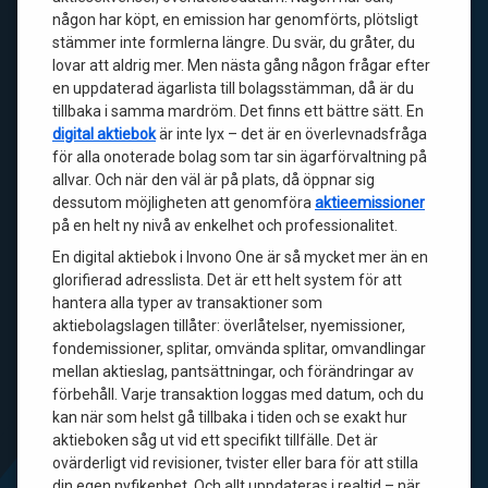
någon har köpt, en emission har genomförts, plötsligt
stämmer inte formlerna längre. Du svär, du gråter, du
lovar att aldrig mer. Men nästa gång någon frågar efter
en uppdaterad ägarlista till bolagsstämman, då är du
tillbaka i samma mardröm. Det finns ett bättre sätt. En
digital aktiebok
är inte lyx – det är en överlevnadsfråga
för alla onoterade bolag som tar sin ägarförvaltning på
allvar. Och när den väl är på plats, då öppnar sig
dessutom möjligheten att genomföra
aktieemissioner
på en helt ny nivå av enkelhet och professionalitet.
En digital aktiebok i Invono One är så mycket mer än en
glorifierad adresslista. Det är ett helt system för att
hantera alla typer av transaktioner som
aktiebolagslagen tillåter: överlåtelser, nyemissioner,
fondemissioner, splitar, omvända splitar, omvandlingar
mellan aktieslag, pantsättningar, och förändringar av
förbehåll. Varje transaktion loggas med datum, och du
kan när som helst gå tillbaka i tiden och se exakt hur
aktieboken såg ut vid ett specifikt tillfälle. Det är
ovärderligt vid revisioner, tvister eller bara för att stilla
din egen nyfikenhet. Och allt uppdateras i realtid – när