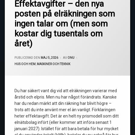
Effektavgifter – den nya
posten på elräkningen som
ingen talar om (men som
kostar dig tusentals om
året)
UPPDATERAD DEN
MAJ 7, 2026
PUBLICERAD DEN
MAJ 5, 2026
AV
ONU
KATEGORIER:
HUS OCH HEM
,
MASKINER OCH TEKNIK
Du har säkert vant dig vid att elräkningen varierar med
årstid och elpris. Men nu har något förändrats. Kanske
har du redan märkt att din räkning har blivit högre –
trots att du inte använt mer el än vanligt. Förklaringen
heter effektavgift. Det är en helt ny prismodell som ditt
elnätsbolag infört (eller kommer att införa senast 1
januari 2027). Istället för att bara betala för hur mycket