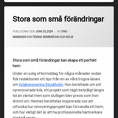
Stora som små förändringar
UPPDATERAD DEN
JULI 10, 2024
PUBLICERAD DEN
JUNI 20, 2024
AV
ONU
KATEGORIER:
MASKINER OCH TEKNIK
,
REKREATION OCH NÖJE
Stora som små förändringar kan skapa ett perfekt
hem
Under en solig eftermiddag för några månader sedan
fick redaktionen ett tips från en av våra trogna läsare
om
totalrenovering Stockholm
. Hon berättade om sitt
nyrenoverade kök, ett projekt som tagit betydligt längre
tid än väntat men som slutligen blev precis som hon
drömt om. Hennes berättelse inspirerade oss att
utforska hur renoveringsprojekt kan förvandla ett hem,
och hur viktigt det är att ha professionella hantverkare
med på resan.