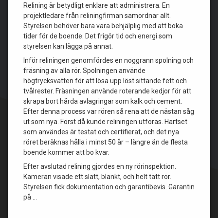
Relining är betydligt enklare att administrera. En
projektledare från reliningfirman samordnar allt.
Styrelsen behöver bara vara behjälplig med att boka
tider för de boende. Det frigör tid och energi som
styrelsen kan lägga på annat.
Inför reliningen genomfördes en noggrann spolning och
fräsning av alla rör. Spolningen använde
högtrycksvatten för att lösa upp löst sittande fett och
tvålrester. Fräsningen använde roterande kedjor för att
skrapa bort hårda avlagringar som kalk och cement.
Efter denna process var rören så rena att de nästan såg
ut som nya. Först då kunde reliningen utföras. Hartset
som användes är testat och certifierat, och det nya
röret beräknas hålla i minst 50 år – längre än de flesta
boende kommer att bo kvar.
Efter avslutad relining gjordes en ny rörinspektion.
Kameran visade ett slätt, blankt, och helt tätt rör.
Styrelsen fick dokumentation och garantibevis. Garantin
på …