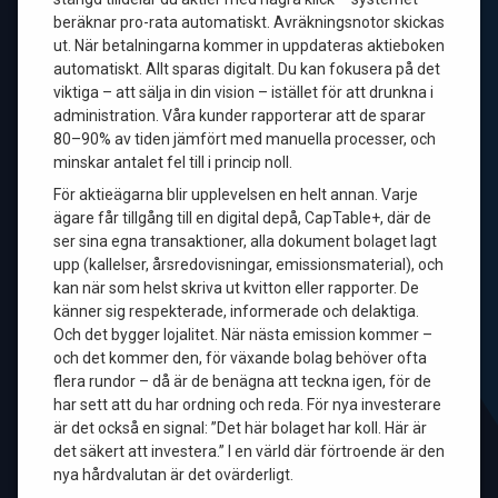
beräknar pro-rata automatiskt. Avräkningsnotor skickas
ut. När betalningarna kommer in uppdateras aktieboken
automatiskt. Allt sparas digitalt. Du kan fokusera på det
viktiga – att sälja in din vision – istället för att drunkna i
administration. Våra kunder rapporterar att de sparar
80–90% av tiden jämfört med manuella processer, och
minskar antalet fel till i princip noll.
För aktieägarna blir upplevelsen en helt annan. Varje
ägare får tillgång till en digital depå, CapTable+, där de
ser sina egna transaktioner, alla dokument bolaget lagt
upp (kallelser, årsredovisningar, emissionsmaterial), och
kan när som helst skriva ut kvitton eller rapporter. De
känner sig respekterade, informerade och delaktiga.
Och det bygger lojalitet. När nästa emission kommer –
och det kommer den, för växande bolag behöver ofta
flera rundor – då är de benägna att teckna igen, för de
har sett att du har ordning och reda. För nya investerare
är det också en signal: ”Det här bolaget har koll. Här är
det säkert att investera.” I en värld där förtroende är den
nya hårdvalutan är det ovärderligt.