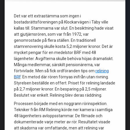
Det var ett extrastämma som ingen i
bostadsrättsföreningen på Klockarvägen i Täby ville
kallas till. Stammarna var slut. En besiktning hade visat
att gjutjärnsrören, som var från 1972, var
genomrostade på flera ställen. En traditionell
stamrenovering skulle kosta 5,2 miljoner kronor. Det är
mycket pengar för en medelstor BRF med 48
lägenheter. Avgifterna skulle behöva höjas dramatiskt.
Många medlemmar, särskilt pensionärerna, var
förtvivlade. Men så fick ordföranden tips om
relining
BRF
. En metod där rören förnyas inifrån utan rivning.
Styrelsen beställde en offert. Priset för relining landade
på 2,7 miljoner kronor. En besparing på 2,5 miljoner.
Beslutet var enkelt. Relining blev deras räddning.
Processen började med en noggrann rörinspektion.
Tekniker från RM Relining körde ner kamera i samtliga
48 lägenheters avloppsstammar. De filmade och
dokumenterade varje meter av rör. Resultatet visade
att skadorna var omfattande, men att relining var