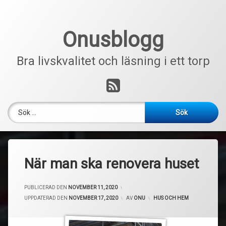
Hoppa
till
innehåll
Onusblogg
Bra livskvalitet och läsning i ett torp
RSS
Sök efter:
När man ska renovera huset
PUBLICERAD DEN
NOVEMBER 11, 2020
UPPDATERAD DEN
NOVEMBER 17, 2020
AV
ONU
KATEGORIER:
HUS OCH HEM